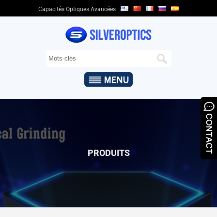
Capacités Optiques Avancées
DOMICILE
QUI
SOMMES-
NOUS
+
CAPACITÉS
OPTIQUES
+
PRODUITS
OPTIQUES
PRODUITS
&
APPLICATIONS
ASSURANCE
QUALITÉ