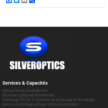
Facebook
Twitter
Email
Share
Services & Capacités
Optical Mold Development
Moulage optique& Revêtement
Polissage SPI A1 & Services de polissage et de rodage
Service d’outillage optique de haute précision