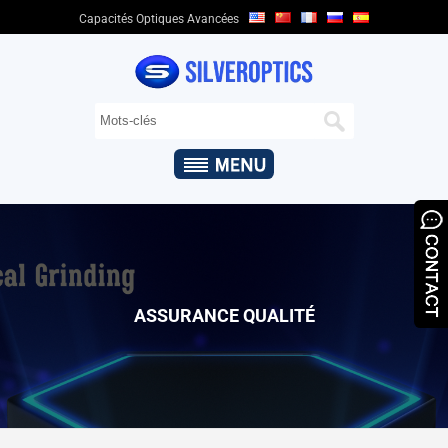
Capacités Optiques Avancées
DOMICILE
QUI
SOMMES-
NOUS
+
CAPACITÉS
OPTIQUES
+
PRODUITS
OPTIQUES
ASSURANCE QUALITÉ
&
APPLICATIONS
ASSURANCE
QUALITÉ