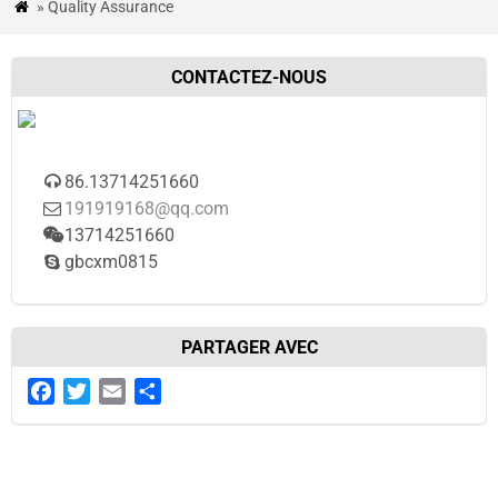
» Quality Assurance

ACTUALITÉS
&
CONTACTEZ-NOUS
BLOG
ÉTUDES
DE
86.13714251660

191919168@qq.com

CAS
13714251660

CONTACTEZ-
gbcxm0815

NOUS
PARTAGER AVEC
Facebook
Twitter
Email
Share