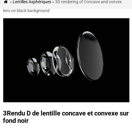
»
Lentilles Asphériques
» 3D rendering of Concave and convex

ACTUALITÉS
lens on black background
&
BLOG
ÉTUDES
DE
CAS
CONTACTEZ-
NOUS
3Rendu D de lentille concave et convexe sur
fond noir