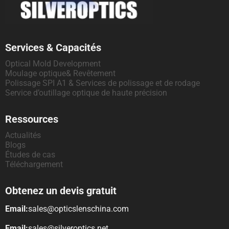
Services & Capacités
Optical Mold Development
Moulage optique& Revêtement
Polissage SPI A1 & Services de polissage et de rodage
Service d’outillage optique de haute précision
Ressources
Actualités
Blogs
Études de cas
Téléchargement
Obtenez un devis gratuit
Email:
sales@opticslenschina.com
Email:
sales@silveroptics.net