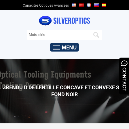
Capacités Optiques Avancées
DOMICILE
QUI
SOMMES-
NOUS
+
CAPACITÉS
OPTIQUES
+
PRODUITS
OPTIQUES
3RENDU D DE LENTILLE CONCAVE ET CONVEXE SUR
&
FOND NOIR
APPLICATIONS
ASSURANCE
QUALITÉ