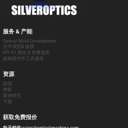
研
究
联
服务 & 产能
系
Optical Mold Development
光学成型& 镀膜
我
SPI A1 抛光 & 研磨服务
们
超精密光学工具服务
资源
新闻
博客
案例研究
下载
获取免费报价
电子邮件:
sales@opticslenschina.com