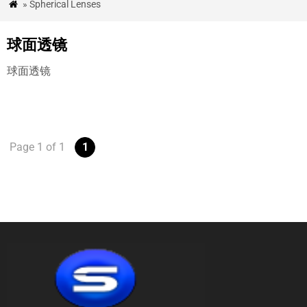
» Spherical Lenses

品
&
球面透镜
应
球面透镜
用
QUALITY
ASSURANCE
Page
1
of
1
1
新
闻
&
博
客
案
例