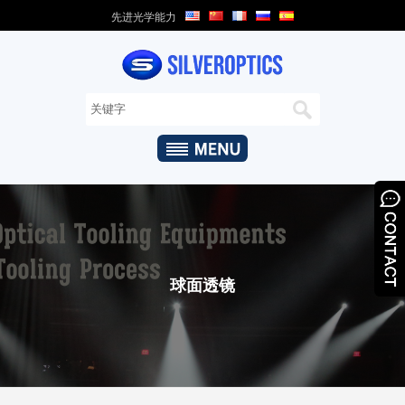
先进光学能力
家
关
于
我
们
+
光
学
能
球面透镜
力
+
光
学
产