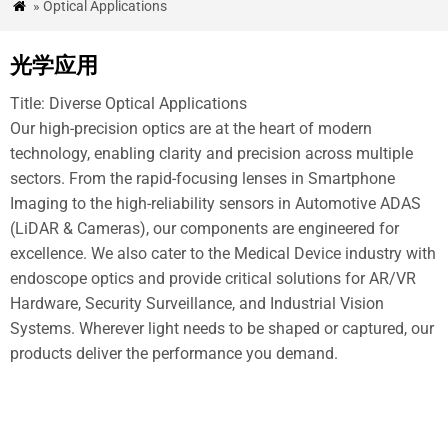
» Optical Applications

品
&
光学应用
应
Title
:
Diverse Optical Applications
用
Our high-precision optics are at the heart of modern
technology
,
enabling clarity and precision across multiple
QUALITY
sectors
.
From the rapid-focusing lenses in Smartphone
ASSURANCE
Imaging to the high-reliability sensors in Automotive ADAS
新
(
LiDAR
&
Cameras
),
our components are engineered for
excellence
.
We also cater to the Medical Device industry with
闻
endoscope optics and provide critical solutions for AR/VR
&
Hardware
,
Security Surveillance
,
and Industrial Vision
Systems
.
Wherever light needs to be shaped or captured
,
our
博
products deliver the performance you demand
.
客
案
例