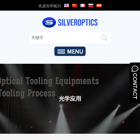
先进光学能力
家
关
于
我
们
+
光
学
能
光学应用
力
+
光
学
产