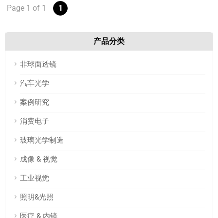
Page
1
of
1
1
研
究
产品分类
联
系
非球面透镜
我
汽车光学
们
案例研究
消费电子
玻璃光学制造
成像 & 视觉
工业视觉
照明&光照
医疗 & 内镜