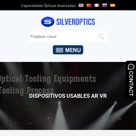
Capacidades Ópticas Avanzadas
HOGAR
SOBRE
NOSOTROS
+
CAPACIDADES
ÓPTICAS
+
PRODUCTOS
ÓPTICOS
&
DISPOSITIVOS USABLES AR VR
APLICACIONES
QUALITY
ASSURANCE
NOTICIAS