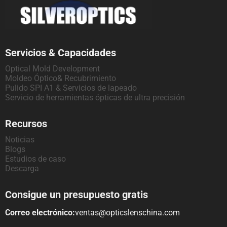
Servicios & Capacidades
Optical Mold Development
Moldeo Óptico& Recubrimiento
Pulido SPI A1 & Servicios de lapeado
Servicio de herramientas ópticas de ultra precisión
Recursos
Noticias
Blogs
Estudios de caso
Descarga
Consigue un presupuesto gratis
Correo electrónico:
ventas@opticslenschina.com