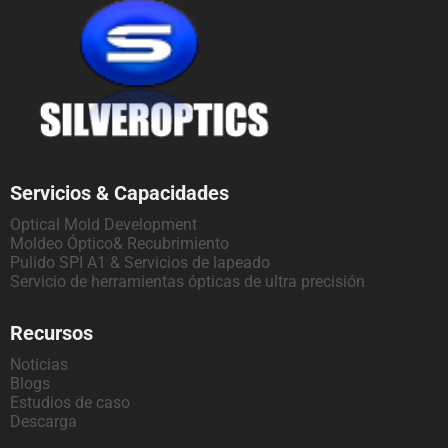
Servicios & Capacidades
Optical Mold Development
Moldeo Óptico& Recubrimiento
Pulido SPI A1 & Servicios de lapeado
Servicio de herramientas ópticas de ultra precisión
Recursos
Noticias
Blogs
Estudios de caso
Descarga